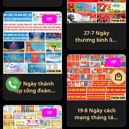
VIP
27-7 Ngày
thương binh liệt
sĩ
VIP
local_mall
28-7 Ngày thành
lập công đoàn
Việt Nam
19-8 Ngày cách
VIP
mạng tháng tám
thành công