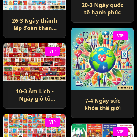
20-3 Ngày quốc
tế hạnh phúc
26-3 Ngày thành
lập đoàn thanh
niên cộng sản Hồ
VIP
Chí Minh
VIP
10-3 Âm Lịch -
Ngày giỗ tổ
7-4 Ngày sức
Hùng Vương
khỏe thế giới
VIP
VIP