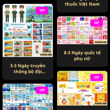
Nam
thuốc Việt Nam
VIP
VIP
8-3 Ngày quốc tế
phụ nữ
3-3 Ngày truyền
thống bộ đội
biên phòng
VIP
VIP