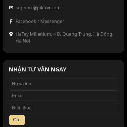
support@pikfox.com
mail
Facebook / Messenger
HaTay Millenium, 4 Đ. Quang Trung, Hà Đông,
Hà Nội
NHẬN TƯ VẤN NGAY
Gửi