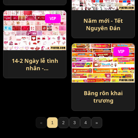
VIP
Năm mới - Tết
Nguyên Đán
VIP
14-2 Ngày lễ tình
nhân -
Valentine’s Day
Băng rôn khai
trương
«
1
2
3
4
»