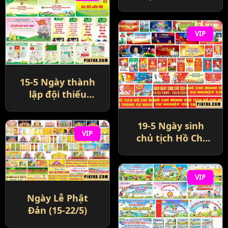
Day
VIP
15-5 Ngày thành
lập đội thiếu
niên tiền phong
Hồ Chí Minh
19-5 Ngày sinh
VIP
chủ tịch Hồ Chí
Minh
VIP
Ngày Lễ Phật
Đản (15-22/5)