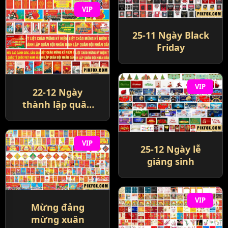
VIP
25-11 Ngày Black
Friday
VIP
22-12 Ngày
thành lập quân
đội nhân dân
Việt Nam
VIP
25-12 Ngày lễ
giáng sinh
VIP
Mừng đảng
mừng xuân