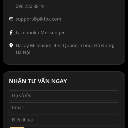
096 230 8819
support@pikfox.com
mail
Facebook / Messenger
HaTay Millenium, 4 Đ. Quang Trung, Hà Đông,
Hà Nội
NHẬN TƯ VẤN NGAY