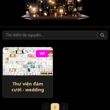
VIP
Thư viện đám
cưới - wedding
«
1
»