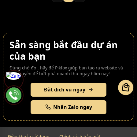
Sẵn sàng bắt đầu dự án
của bạn
Đừng chờ đợi, hãy để Pikfox giúp bạn tạo ra website và
tài nguyên để bứt phá doanh thu ngay hôm nay!
local_mall
Đặt dịch vụ ngay
Nhắn Zalo ngay
Điều khoản sử dụng
Chính sách bảo mật