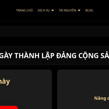
TRANG CHỦ
DỊCH VỤ
TÀI NGUYÊN
BLOG
 NGÀY THÀNH LẬP ĐẢNG CỘNG S
này
Nâng c