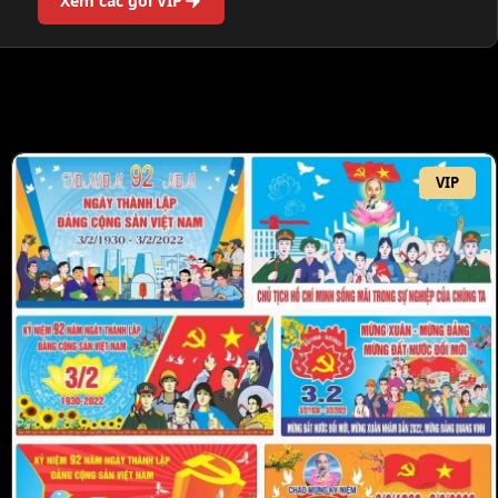
Xem các gói VIP
VIP