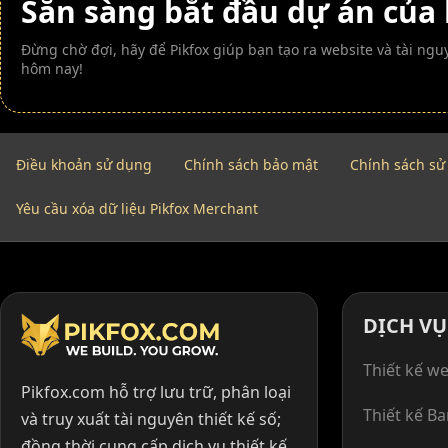
Sẵn sàng bắt đầu dự án của
Đừng chờ đợi, hãy để Pikfox giúp bạn tạo ra website và tài n
hôm nay!
Điều khoản sử dụng
Chính sách bảo mật
Chính sách sử
Yêu cầu xóa dữ liệu Pikfox Merchant
DỊCH VỤ
Thiết kế we
Pikfox.com hỗ trợ lưu trữ, phân loại
Thiết kế B
và truy xuất tài nguyên thiết kế số;
đồng thời cung cấp dịch vụ thiết kế