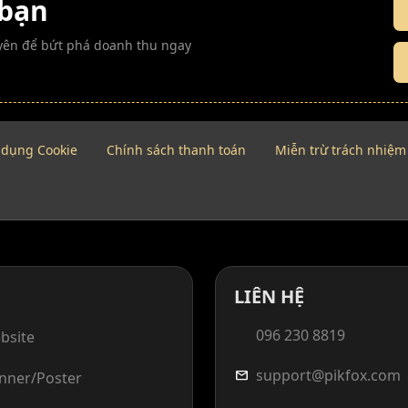
 bạn
guyên để bứt phá doanh thu ngay
 dụng Cookie
Chính sách thanh toán
Miễn trừ trách nhiệm
LIÊN HỆ
096 230 8819
bsite
support@pikfox.com
mail
anner/Poster