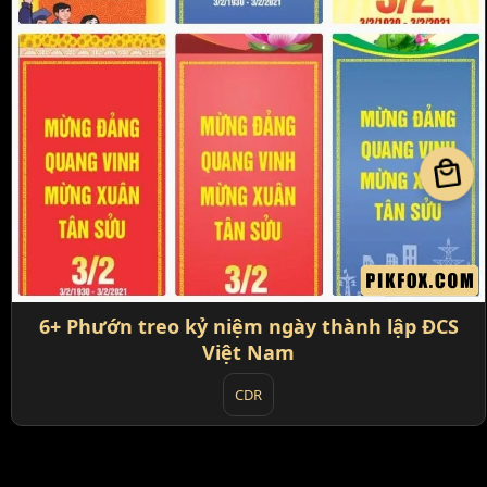
local_mall
6+ Phướn treo kỷ niệm ngày thành lập ĐCS
Việt Nam
CDR