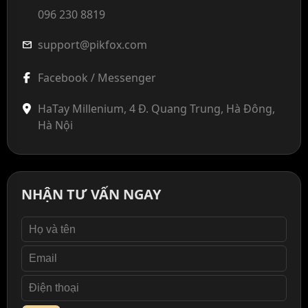
096 230 8819
support@pikfox.com
mail
Facebook / Messenger
HaTay Millenium, 4 Đ. Quang Trung, Hà Đông,
Hà Nội
NHẬN TƯ VẤN NGAY