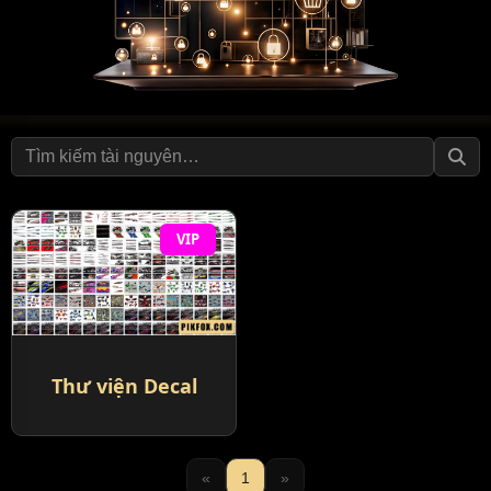
VIP
Thư viện Decal
«
1
»