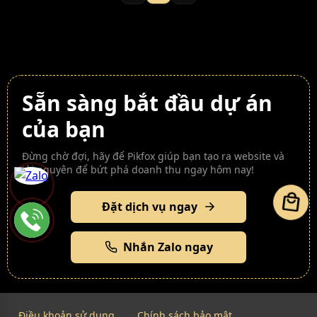
Sẵn sàng bắt đầu dự án
của bạn
Đừng chờ đợi, hãy để Pikfox giúp bạn tạo ra website và
tài nguyên để bứt phá doanh thu ngay hôm nay!
local_mall
Đặt dịch vụ ngay
Nhắn Zalo ngay
Điều khoản sử dụng
Chính sách bảo mật