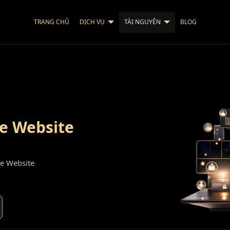
TRANG CHỦ
DỊCH VỤ
TÀI NGUYÊN
BLOG
e Website
te Website