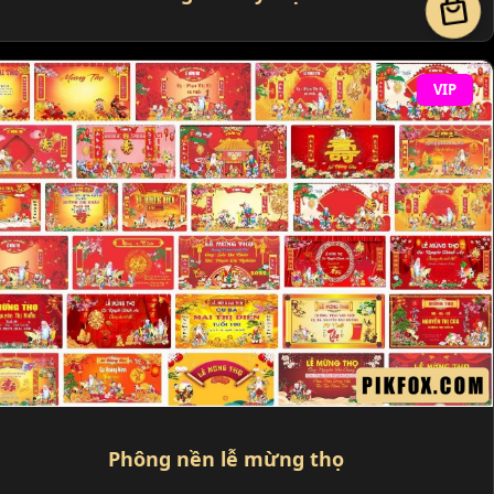
local_mall
VIP
Phông nền lễ mừng thọ