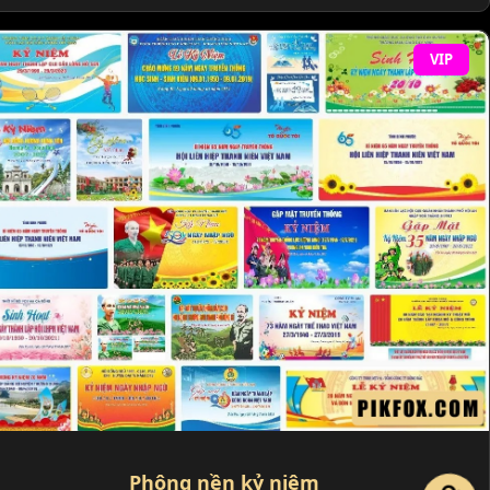
VIP
Phông nền kỷ niệm