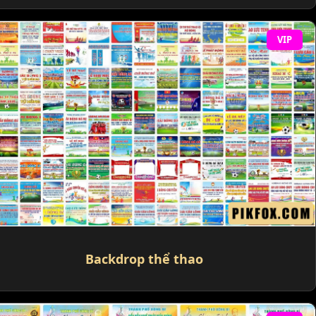
VIP
Backdrop thể thao