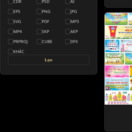
CDR
PSD
AI
EPS
PNG
JPG
SVG
PDF
MP3
MP4
SKP
AEP
PRPROJ
CUBE
DFX
KHÁC
Lọc