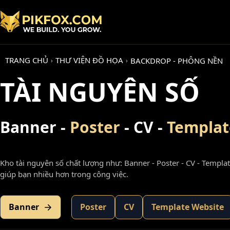
TRANG CHỦ
THƯ VIỆN ĐỒ HỌA
BACKDROP - PHÔNG NỀN
›
›
TÀI NGUYÊN SỐ
Banner -
Poster
- CV -
Templat
Kho tài nguyên số chất lượng như: Banner - Poster - CV - Templa
giúp bạn nhiều hơn trong công việc.
Banner
Poster
CV
Template Website