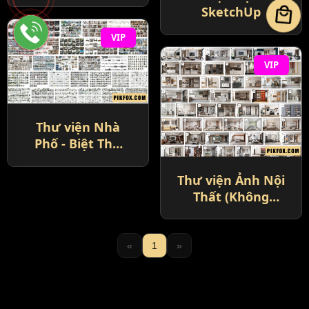
local_mall
SketchUp
VIP
VIP
Thư viện Nhà
Phố - Biệt Thự
SketchUp
Thư viện Ảnh Nội
Thất (Không
Logo)
«
1
»