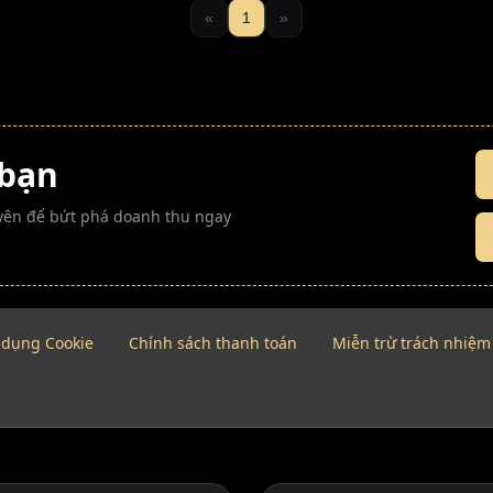
«
1
»
 bạn
guyên để bứt phá doanh thu ngay
 dụng Cookie
Chính sách thanh toán
Miễn trừ trách nhiệm