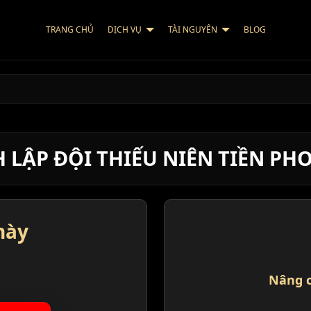
TRANG CHỦ
DỊCH VỤ
TÀI NGUYÊN
BLOG
H LẬP ĐỘI THIẾU NIÊN TIỀN PH
này
Nâng c