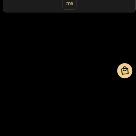
CDR
local_mall