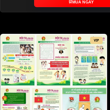
🛒
MUA NGAY
VIP