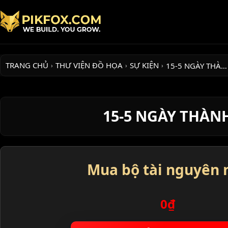
TRANG CHỦ
THƯ VIỆN ĐỒ HỌA
SỰ KIỆN
15-5 NGÀY THÀ…
›
›
›
15-5 NGÀY THÀN
Mua bộ tài nguyên 
0₫