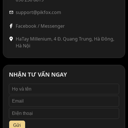
support@pikfox.com
mail
Facebook / Messenger
HaTay Millenium, 4 Đ. Quang Trung, Hà Đông,
Hà Nội
NHẬN TƯ VẤN NGAY
Gửi