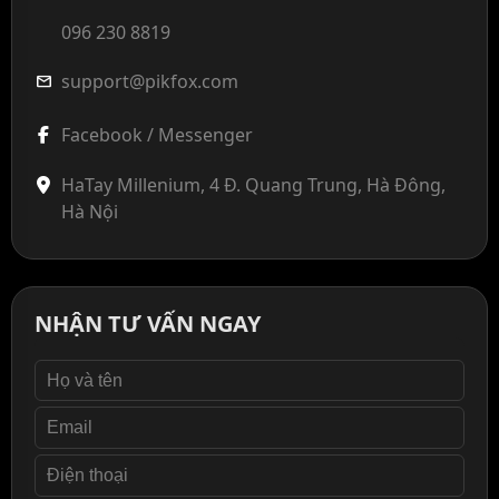
096 230 8819
support@pikfox.com
mail
Facebook / Messenger
HaTay Millenium, 4 Đ. Quang Trung, Hà Đông,
Hà Nội
NHẬN TƯ VẤN NGAY