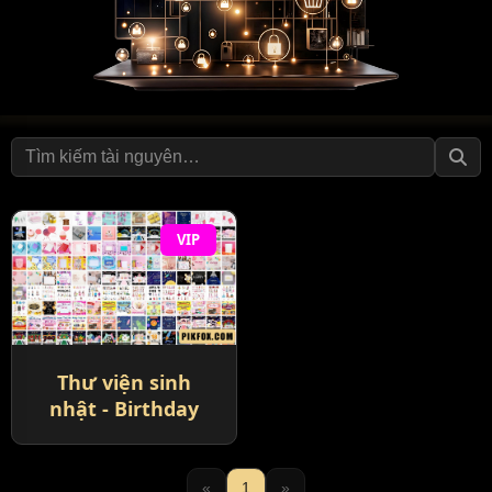
VIP
Thư viện sinh
nhật - Birthday
«
1
»