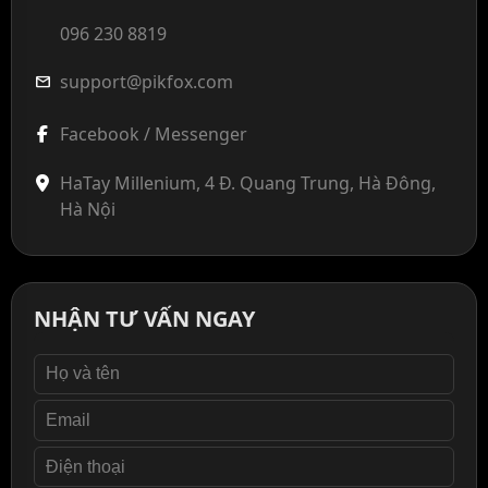
096 230 8819
support@pikfox.com
mail
Facebook / Messenger
HaTay Millenium, 4 Đ. Quang Trung, Hà Đông,
Hà Nội
NHẬN TƯ VẤN NGAY