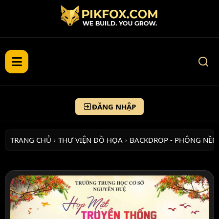
ĐĂNG NHẬP
TRANG CHỦ
THƯ VIỆN ĐỒ HỌA
BACKDROP - PHÔNG NỀN
›
›