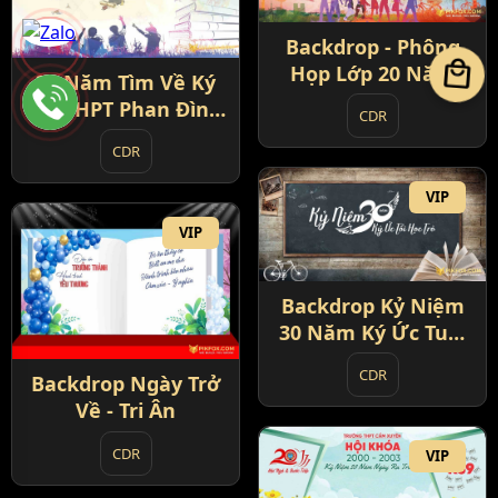
Backdrop - Phông
local_mall
Họp Lớp 20 Năm
35 Năm Tìm Về Ký
Ức THPT Phan Đình
CDR
Phùng
CDR
VIP
VIP
Backdrop Kỷ Niệm
30 Năm Ký Ức Tuổi
Học Trò
CDR
Backdrop Ngày Trở
Về - Tri Ân
CDR
VIP