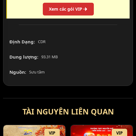
Xem các gói VIP
Định Dạng:
CDR
Dung lượng:
93.31 MB
Nguồn:
Sưu tầm
TÀI NGUYÊN LIÊN QUAN
VIP
VIP