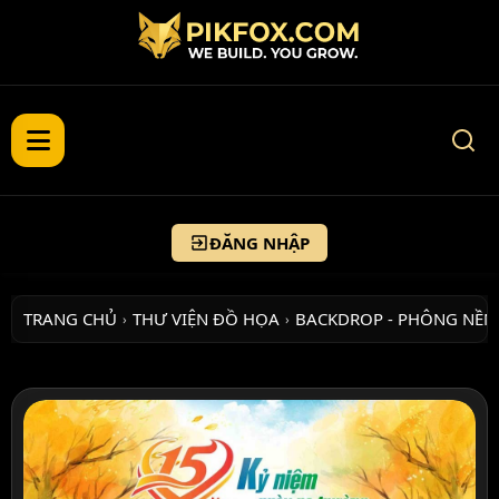
ĐĂNG NHẬP
TRANG CHỦ
THƯ VIỆN ĐỒ HỌA
BACKDROP - PHÔNG NỀN
›
›