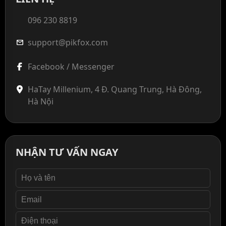
096 230 8819
support@pikfox.com
mail
Facebook / Messenger
HaTay Millenium, 4 Đ. Quang Trung, Hà Đông,
Hà Nội
NHẬN TƯ VẤN NGAY