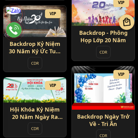
VIP
VIP
local_mall
Backdrop - Phông
Họp Lớp 20 Năm
Backdrop Kỷ Niệm
30 Năm Ký Ức Tuổi
CDR
Học Trò
CDR
VIP
VIP
Hội Khóa Kỷ Niệm
Backdrop Ngày Trở
20 Năm Ngày Ra
Về - Tri Ân
Trường
CDR
CDR