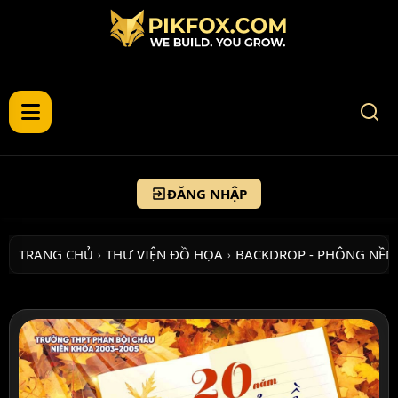
ĐĂNG NHẬP
TRANG CHỦ
THƯ VIỆN ĐỒ HỌA
BACKDROP - PHÔNG NỀN
›
›