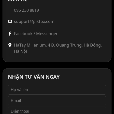
096 230 8819
support@pikfox.com
mail
Facebook / Messenger
HaTay Millenium, 4 Đ. Quang Trung, Hà Đông,
Hà Nội
NHẬN TƯ VẤN NGAY