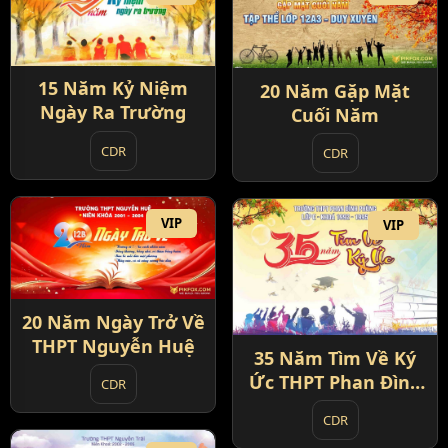
15 Năm Kỷ Niệm
20 Năm Gặp Mặt
Ngày Ra Trường
Cuối Năm
CDR
CDR
VIP
VIP
20 Năm Ngày Trở Về
THPT Nguyễn Huệ
35 Năm Tìm Về Ký
Ức THPT Phan Đình
CDR
Phùng
CDR