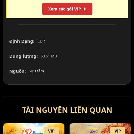
Xem các gói VIP
Định Dạng:
CDR
Dung lượng:
53.61 MB
Nguồn:
Sưu tầm
TÀI NGUYÊN LIÊN QUAN
VIP
VIP