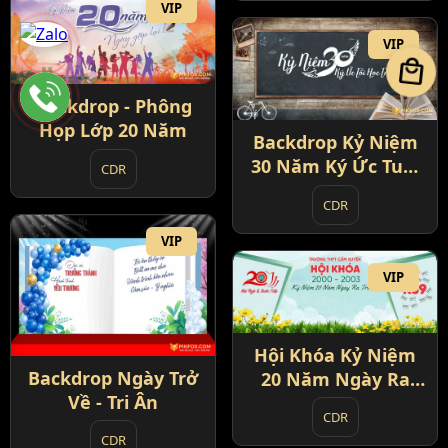
VIP
VIP
local_mall
Backdrop - Phông
Họp Lớp 20 Năm
Backdrop Kỷ Niệm
30 Năm Ký Ức Tuổi
CDR
Học Trò
CDR
VIP
VIP
Hội Khóa Kỷ Niệm
Backdrop Ngày Trở
20 Năm Ngày Ra
Về - Tri Ân
Trường
CDR
CDR