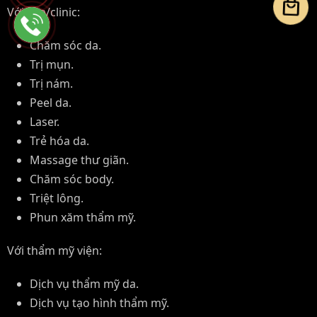
local_mall
Với spa/clinic:
Chăm sóc da.
Trị mụn.
Trị nám.
Peel da.
Laser.
Trẻ hóa da.
Massage thư giãn.
Chăm sóc body.
Triệt lông.
Phun xăm thẩm mỹ.
Với thẩm mỹ viện:
Dịch vụ thẩm mỹ da.
Dịch vụ tạo hình thẩm mỹ.